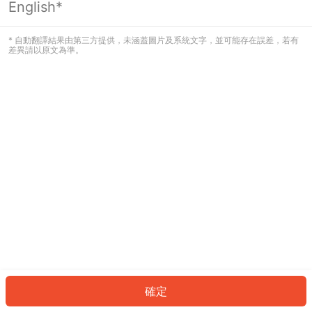
English*
發生錯誤！請登入並再試一次或回到主
頁。
* 自動翻譯結果由第三方提供，未涵蓋圖片及系統文字，並可能存在誤差，若有
差異請以原文為準。
登入
返回首頁
確定
ID: 44274d3bff8-7419-4f39-8ca3-cf81f75496f6