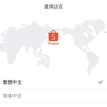
選擇語言
繁體中文
简体中文
頁面無法顯示