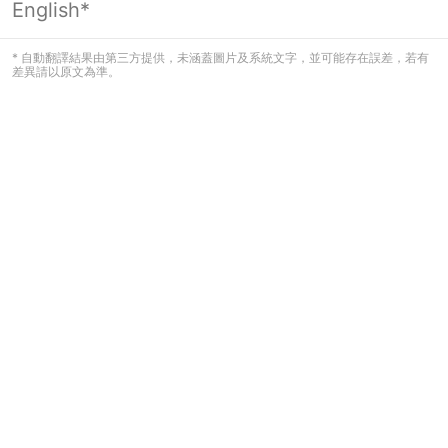
English*
頁面無法顯示
* 自動翻譯結果由第三方提供，未涵蓋圖片及系統文字，並可能存在誤差，若有
差異請以原文為準。
發生錯誤！請登入並再試一次或回到主
頁。
登入
返回首頁