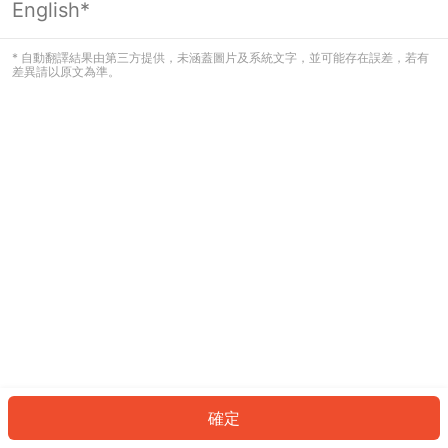
English*
發生錯誤！請登入並再試一次或回到主
頁。
* 自動翻譯結果由第三方提供，未涵蓋圖片及系統文字，並可能存在誤差，若有
差異請以原文為準。
登入
返回首頁
確定
ID: 799afc93126-7e4f-4b83-9847-f845785a4d2e