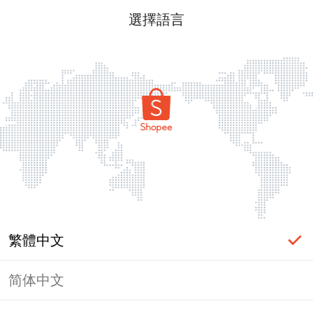
選擇語言
繁體中文
简体中文
頁面無法顯示