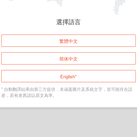
頁面無法顯示
選擇語言
發生錯誤！請登入並再試一次或回到主頁。
繁體中文
登入
简体中文
返回首頁
English*
* 自動翻譯結果由第三方提供，未涵蓋圖片及系統文字，並可能存在誤
差，若有差異請以原文為準。