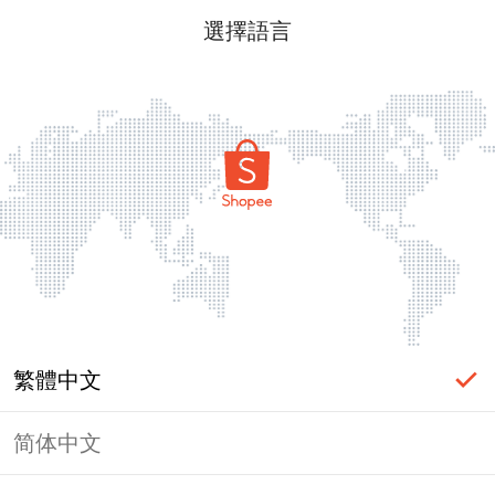
選擇語言
繁體中文
简体中文
頁面無法顯示