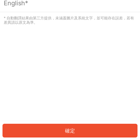
English*
發生錯誤！請登入並再試一次或回到主
頁。
* 自動翻譯結果由第三方提供，未涵蓋圖片及系統文字，並可能存在誤差，若有
差異請以原文為準。
登入
返回首頁
確定
ID: 3519c0e90e1-25a8-4214-9170-f64f502b3d79