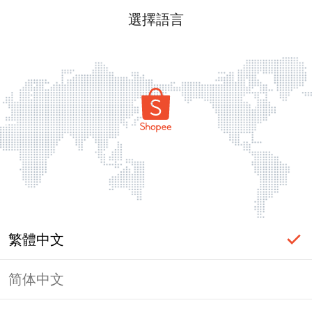
選擇語言
繁體中文
简体中文
頁面無法顯示