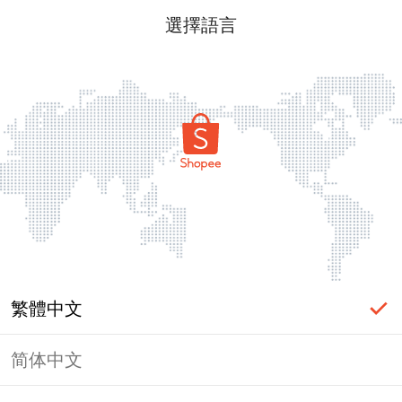
選擇語言
繁體中文
简体中文
頁面無法顯示