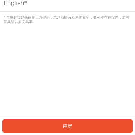
English*
發生錯誤！請登入並再試一次或回到主
頁。
* 自動翻譯結果由第三方提供，未涵蓋圖片及系統文字，並可能存在誤差，若有
差異請以原文為準。
登入
返回首頁
確定
ID: 81586eb1b6c-2a2a-4f21-a9ff-687a18c11480