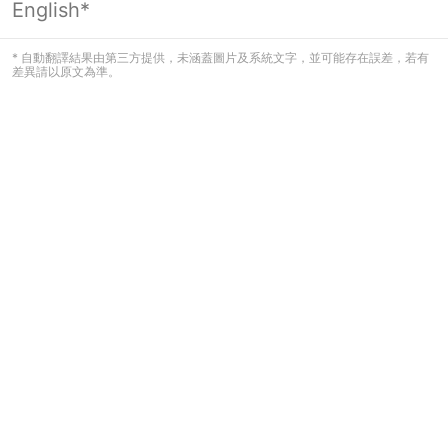
English*
頁面無法顯示
* 自動翻譯結果由第三方提供，未涵蓋圖片及系統文字，並可能存在誤差，若有
差異請以原文為準。
發生錯誤！請登入並再試一次或回到主
頁。
登入
返回首頁