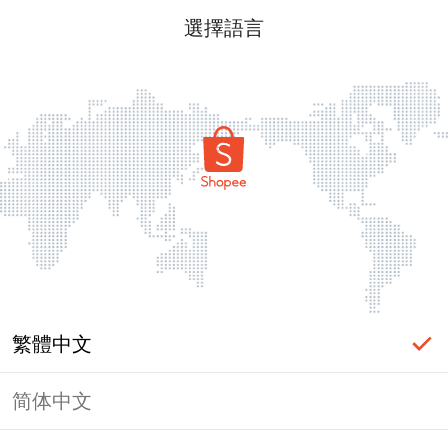
選擇語言
繁體中文
简体中文
頁面無法顯示