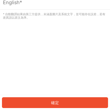
English*
發生錯誤！請登入並再試一次或回到主
頁。
* 自動翻譯結果由第三方提供，未涵蓋圖片及系統文字，並可能存在誤差，若有
差異請以原文為準。
登入
返回首頁
確定
ID: 2329506620-3385-40b9-b77d-f2a5612cce24