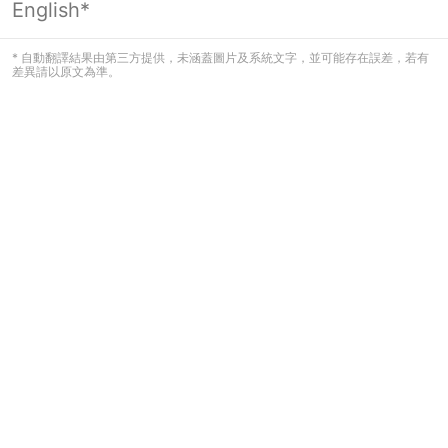
English*
頁面無法顯示
* 自動翻譯結果由第三方提供，未涵蓋圖片及系統文字，並可能存在誤差，若有
差異請以原文為準。
發生錯誤！請登入並再試一次或回到主
頁。
登入
返回首頁