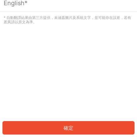
English*
發生錯誤！請登入並再試一次或回到主
頁。
* 自動翻譯結果由第三方提供，未涵蓋圖片及系統文字，並可能存在誤差，若有
差異請以原文為準。
登入
返回首頁
確定
ID: 3613520e4be-ca77-4cb7-8fcc-5c8734809096