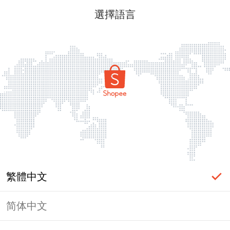
選擇語言
繁體中文
简体中文
頁面無法顯示