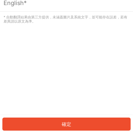
English*
發生錯誤！請登入並再試一次或回到主
頁。
* 自動翻譯結果由第三方提供，未涵蓋圖片及系統文字，並可能存在誤差，若有
差異請以原文為準。
登入
返回首頁
確定
ID: 2061a97074c-ec63-40bd-87c5-21d06b697e95