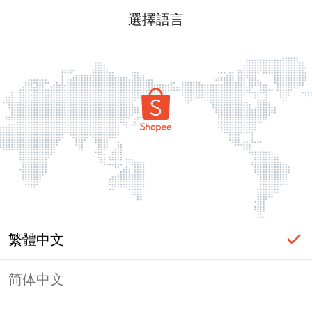
選擇語言
繁體中文
简体中文
頁面無法顯示