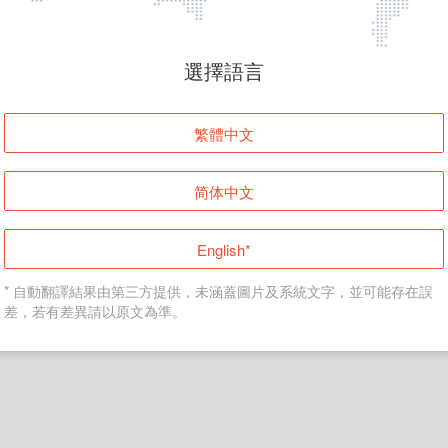
頁面無法顯示
選擇語言
發生錯誤！請登入並再試一次或回到主頁。
繁體中文
登入
简体中文
返回首頁
English*
* 自動翻譯結果由第三方提供，未涵蓋圖片及系統文字，並可能存在誤
差，若有差異請以原文為準。