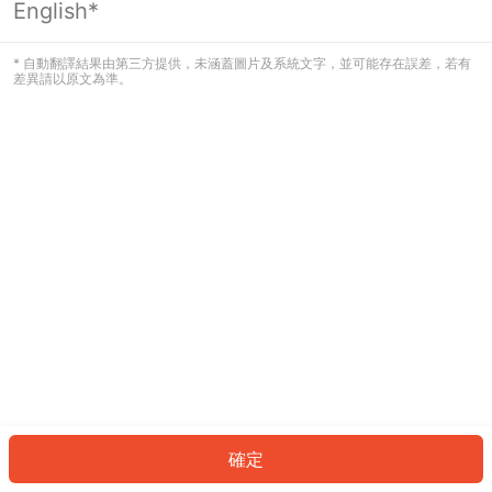
English*
發生錯誤！請登入並再試一次或回到主
頁。
* 自動翻譯結果由第三方提供，未涵蓋圖片及系統文字，並可能存在誤差，若有
差異請以原文為準。
登入
返回首頁
確定
ID: 694e555694a-2be5-4485-99c8-bdfd1e4951b0