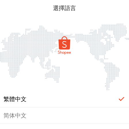
選擇語言
繁體中文
简体中文
頁面無法顯示