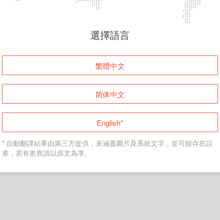
頁面無法顯示
選擇語言
發生錯誤！請登入並再試一次或回到主頁。
繁體中文
登入
简体中文
返回首頁
English*
* 自動翻譯結果由第三方提供，未涵蓋圖片及系統文字，並可能存在誤
差，若有差異請以原文為準。