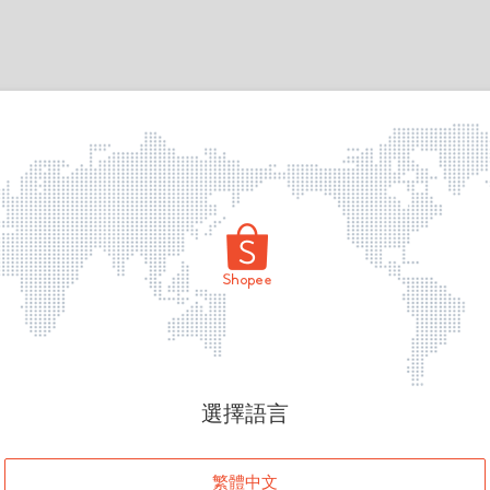
頁面無法顯示
選擇語言
發生錯誤！請登入並再試一次或回到主頁。
繁體中文
登入