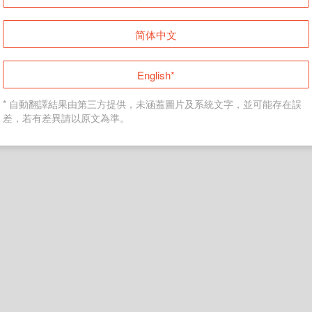
简体中文
返回首頁
English*
* 自動翻譯結果由第三方提供，未涵蓋圖片及系統文字，並可能存在誤
差，若有差異請以原文為準。