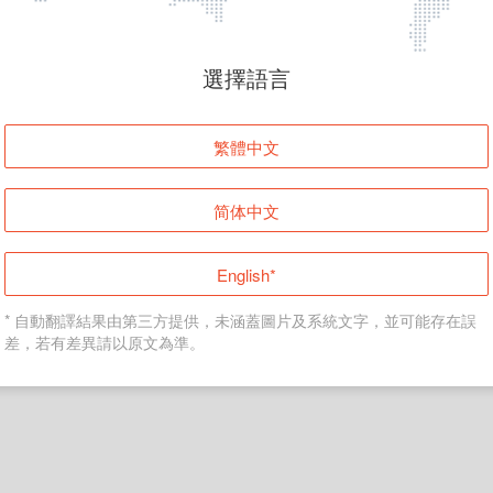
頁面無法顯示
選擇語言
發生錯誤！請登入並再試一次或回到主頁。
繁體中文
登入
简体中文
返回首頁
English*
* 自動翻譯結果由第三方提供，未涵蓋圖片及系統文字，並可能存在誤
差，若有差異請以原文為準。