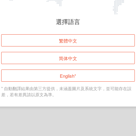
頁面無法顯示
選擇語言
發生錯誤！請登入並再試一次或回到主頁。
繁體中文
登入
简体中文
返回首頁
English*
* 自動翻譯結果由第三方提供，未涵蓋圖片及系統文字，並可能存在誤
差，若有差異請以原文為準。