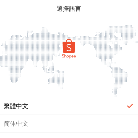
選擇語言
繁體中文
简体中文
頁面無法顯示