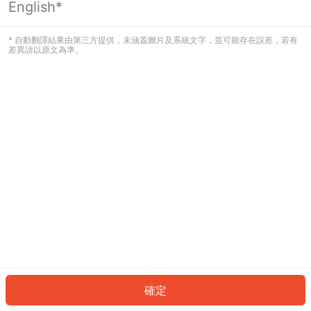
English*
發生錯誤！請登入並再試一次或回到主
頁。
* 自動翻譯結果由第三方提供，未涵蓋圖片及系統文字，並可能存在誤差，若有
差異請以原文為準。
登入
返回首頁
確定
ID: 499efba3fc3-199c-4bcc-ae05-b232e068eea8