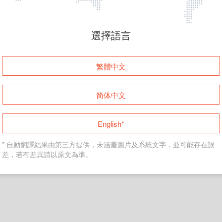
頁面無法顯示
選擇語言
發生錯誤！請登入並再試一次或回到主頁。
繁體中文
登入
简体中文
返回首頁
English*
* 自動翻譯結果由第三方提供，未涵蓋圖片及系統文字，並可能存在誤
差，若有差異請以原文為準。