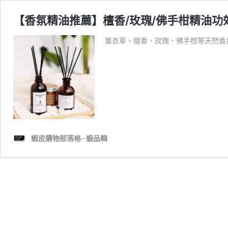
【香氛精油推薦】檀香/玫瑰/佛手柑精油
薰衣草、檀香、玫瑰、佛手柑等天然香
蝦皮購物部落格─蝦品輯