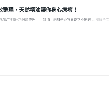
功效整理，天然精油讓你身心療癒！
氛精油推薦+功效總整理！ 「精油」絕對是香氛界屹立不搖的 …
閱讀全