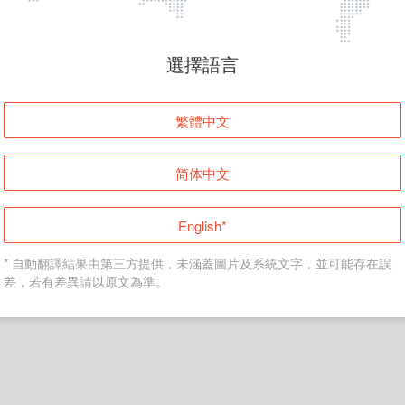
頁面無法顯示
選擇語言
發生錯誤！請登入並再試一次或回到主頁。
繁體中文
登入
简体中文
返回首頁
English*
* 自動翻譯結果由第三方提供，未涵蓋圖片及系統文字，並可能存在誤
差，若有差異請以原文為準。