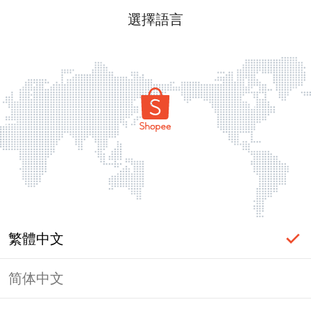
選擇語言
繁體中文
简体中文
頁面無法顯示