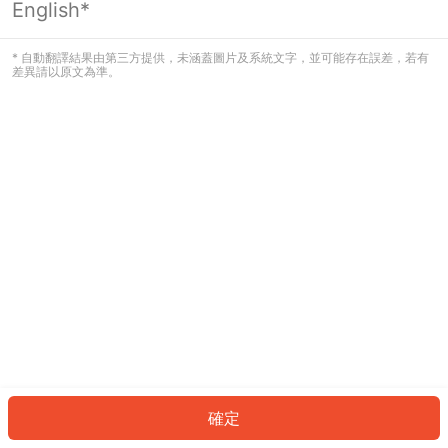
English*
發生錯誤！請登入並再試一次或回到主
頁。
* 自動翻譯結果由第三方提供，未涵蓋圖片及系統文字，並可能存在誤差，若有
差異請以原文為準。
登入
返回首頁
確定
ID: 8136f49a9c8-f6ec-495f-97d2-6fec83c57916