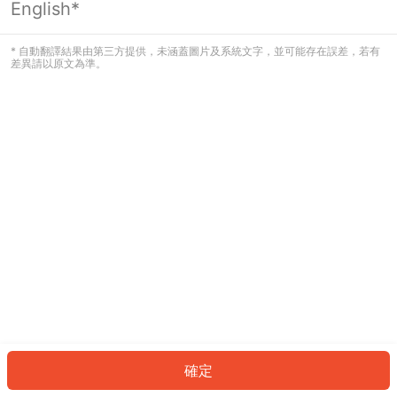
English*
發生錯誤！請登入並再試一次或回到主
頁。
* 自動翻譯結果由第三方提供，未涵蓋圖片及系統文字，並可能存在誤差，若有
差異請以原文為準。
登入
返回首頁
確定
ID: 4800dee2670-057f-42a7-b8ac-e8e32e4bb7ce