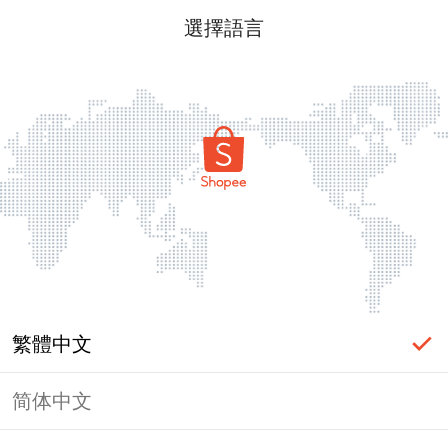
選擇語言
繁體中文
简体中文
頁面無法顯示