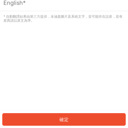
English*
發生錯誤！請登入並再試一次或回到主
頁。
* 自動翻譯結果由第三方提供，未涵蓋圖片及系統文字，並可能存在誤差，若有
差異請以原文為準。
登入
返回首頁
確定
ID: 7896c02d0ec-666b-4a33-abde-dd3f06b48362