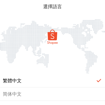
選擇語言
繁體中文
简体中文
頁面無法顯示