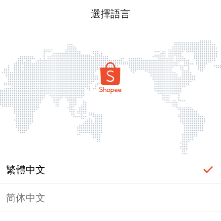
選擇語言
繁體中文
简体中文
頁面無法顯示