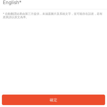
English*
發生錯誤！請登入並再試一次或回到主
頁。
* 自動翻譯結果由第三方提供，未涵蓋圖片及系統文字，並可能存在誤差，若有
差異請以原文為準。
登入
返回首頁
確定
ID: 78134b3e0d5-5917-458e-99c0-386eda6532bd