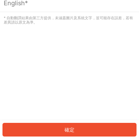
English*
發生錯誤！請登入並再試一次或回到主
頁。
* 自動翻譯結果由第三方提供，未涵蓋圖片及系統文字，並可能存在誤差，若有
差異請以原文為準。
登入
返回首頁
確定
ID: 3422f797cda-7d9b-439e-8118-ba14deeebd3c