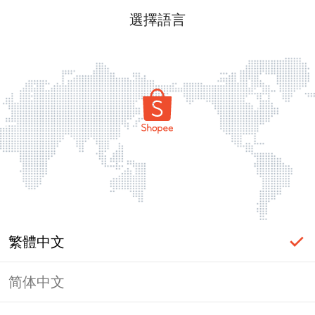
選擇語言
繁體中文
简体中文
頁面無法顯示