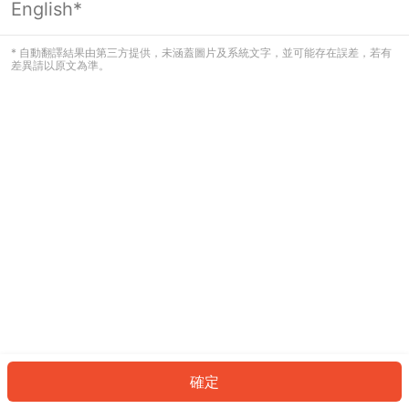
English*
發生錯誤！請登入並再試一次或回到主
頁。
* 自動翻譯結果由第三方提供，未涵蓋圖片及系統文字，並可能存在誤差，若有
差異請以原文為準。
登入
返回首頁
確定
ID: 946fbf27c10-7479-449d-be65-fb6581c6361c