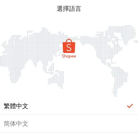
選擇語言
繁體中文
简体中文
頁面無法顯示