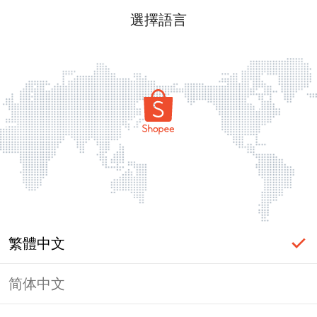
選擇語言
繁體中文
简体中文
頁面無法顯示