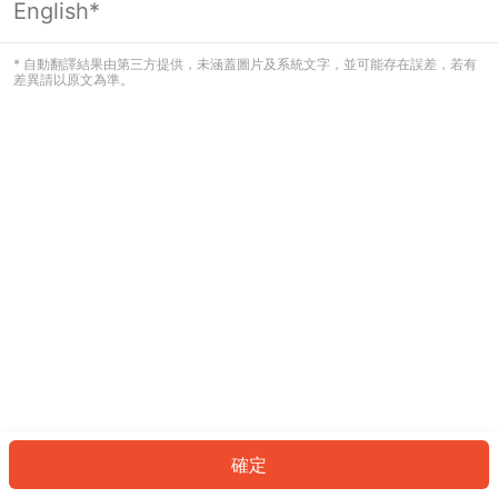
English*
發生錯誤！請登入並再試一次或回到主
頁。
* 自動翻譯結果由第三方提供，未涵蓋圖片及系統文字，並可能存在誤差，若有
差異請以原文為準。
登入
返回首頁
確定
ID: 918e3320935-3f2b-432c-8de6-e43d0e2f0278