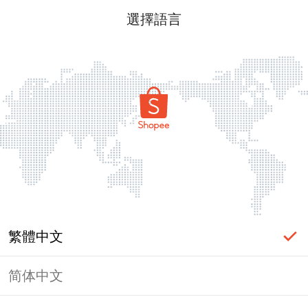
選擇語言
繁體中文
简体中文
頁面無法顯示