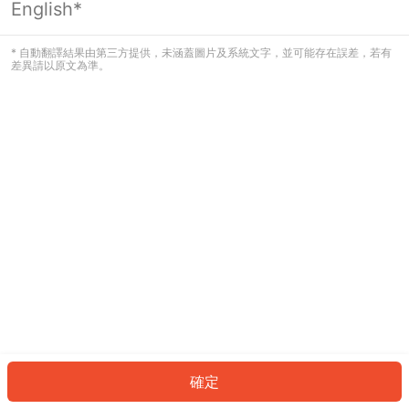
English*
發生錯誤！請登入並再試一次或回到主
頁。
* 自動翻譯結果由第三方提供，未涵蓋圖片及系統文字，並可能存在誤差，若有
差異請以原文為準。
登入
返回首頁
確定
ID: 95727f3a8f8-08fc-4d28-8da2-6d0e637dc05e