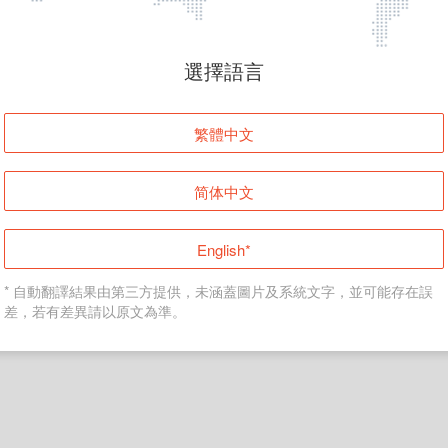
頁面無法顯示
選擇語言
發生錯誤！請登入並再試一次或回到主頁。
繁體中文
登入
简体中文
返回首頁
English*
* 自動翻譯結果由第三方提供，未涵蓋圖片及系統文字，並可能存在誤
差，若有差異請以原文為準。