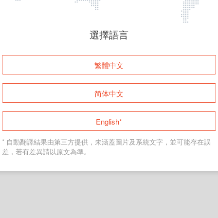
頁面無法顯示
選擇語言
發生錯誤！請登入並再試一次或回到主頁。
繁體中文
登入
简体中文
返回首頁
English*
* 自動翻譯結果由第三方提供，未涵蓋圖片及系統文字，並可能存在誤
差，若有差異請以原文為準。