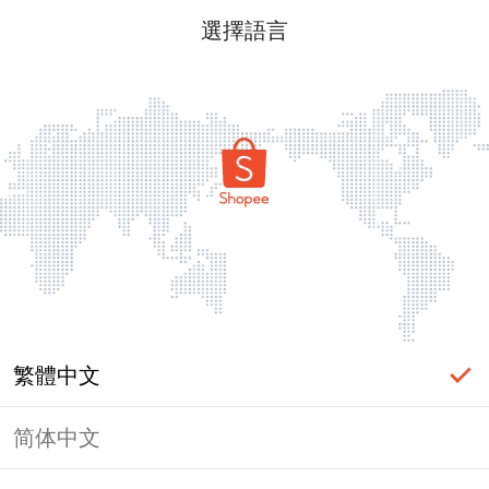
選擇語言
繁體中文
简体中文
頁面無法顯示