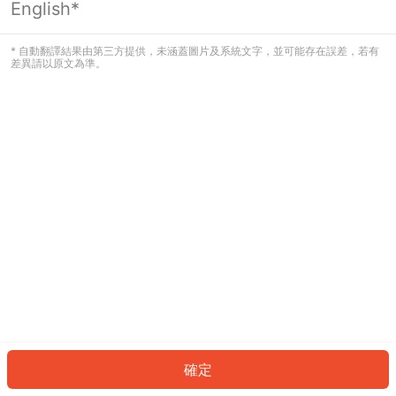
English*
發生錯誤！請登入並再試一次或回到主
頁。
* 自動翻譯結果由第三方提供，未涵蓋圖片及系統文字，並可能存在誤差，若有
差異請以原文為準。
登入
返回首頁
確定
ID: 6412163959e-f373-49bd-b2a6-96ecd96749f8