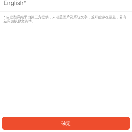
English*
發生錯誤！請登入並再試一次或回到主
頁。
* 自動翻譯結果由第三方提供，未涵蓋圖片及系統文字，並可能存在誤差，若有
差異請以原文為準。
登入
返回首頁
確定
ID: 9406733c035-60c0-4167-80f6-c51dd77cea91