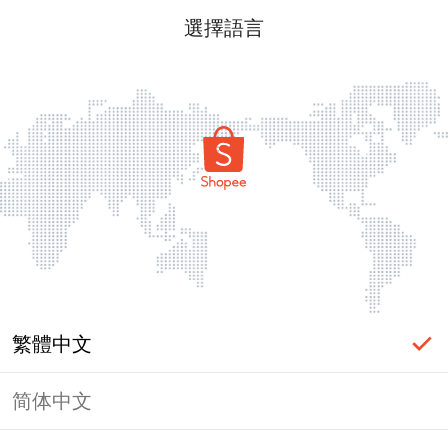
選擇語言
繁體中文
简体中文
頁面無法顯示