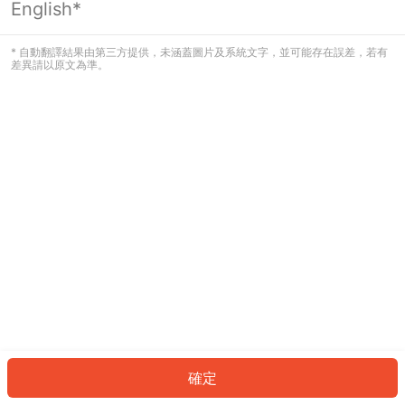
English*
發生錯誤！請登入並再試一次或回到主
頁。
* 自動翻譯結果由第三方提供，未涵蓋圖片及系統文字，並可能存在誤差，若有
差異請以原文為準。
登入
返回首頁
確定
ID: 207c7cbbe99-3277-4e30-ac66-062508ed3723