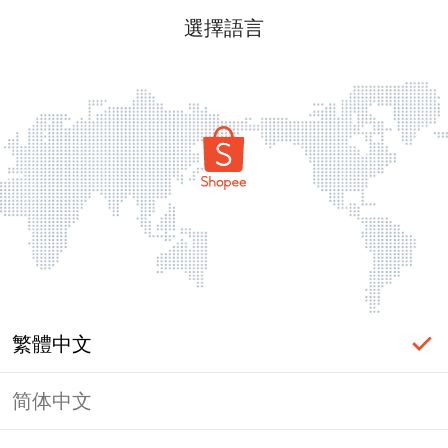
選擇語言
繁體中文
简体中文
頁面無法顯示