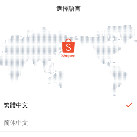
選擇語言
繁體中文
简体中文
頁面無法顯示