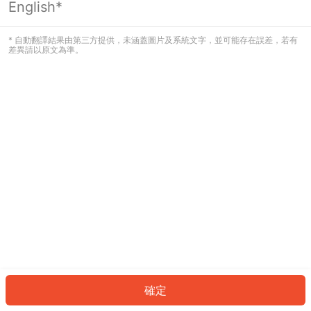
English*
發生錯誤！請登入並再試一次或回到主
頁。
* 自動翻譯結果由第三方提供，未涵蓋圖片及系統文字，並可能存在誤差，若有
差異請以原文為準。
登入
返回首頁
確定
ID: 493e9b32315-d3a6-48a9-98ac-c19bb7b63840