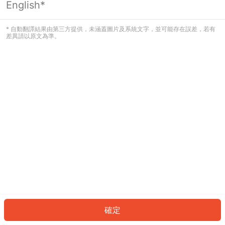
English*
發生錯誤！請登入並再試一次或回到主
頁。
* 自動翻譯結果由第三方提供，未涵蓋圖片及系統文字，並可能存在誤差，若有
差異請以原文為準。
登入
返回首頁
確定
ID: 701362d247e-0595-47f7-80c2-44c00c342199