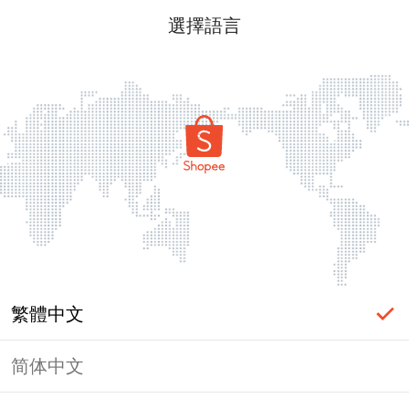
選擇語言
繁體中文
简体中文
頁面無法顯示