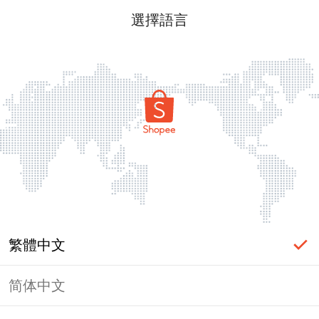
選擇語言
繁體中文
简体中文
頁面無法顯示