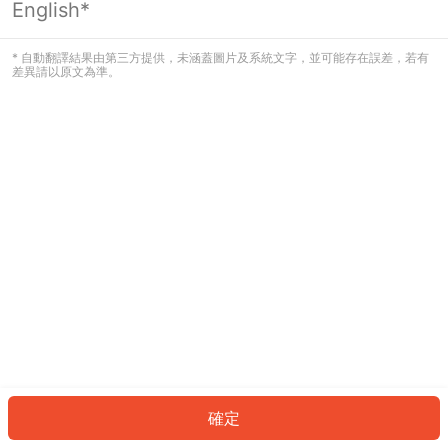
English*
發生錯誤！請登入並再試一次或回到主
頁。
* 自動翻譯結果由第三方提供，未涵蓋圖片及系統文字，並可能存在誤差，若有
差異請以原文為準。
登入
返回首頁
確定
ID: 53975a43df3-8878-4109-945b-3639d9818c8f