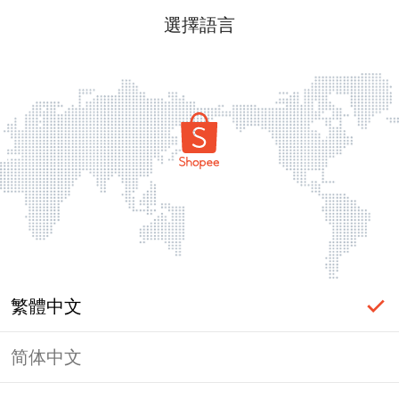
選擇語言
繁體中文
简体中文
頁面無法顯示