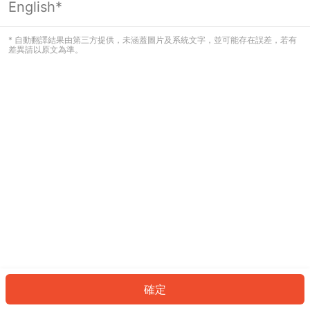
English*
發生錯誤！請登入並再試一次或回到主
頁。
* 自動翻譯結果由第三方提供，未涵蓋圖片及系統文字，並可能存在誤差，若有
差異請以原文為準。
登入
返回首頁
確定
ID: 267d9076a11-854a-4f12-a108-5a736ece3a7b