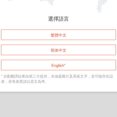
頁面無法顯示
選擇語言
發生錯誤！請登入並再試一次或回到主頁。
繁體中文
登入
简体中文
返回首頁
English*
* 自動翻譯結果由第三方提供，未涵蓋圖片及系統文字，並可能存在誤
差，若有差異請以原文為準。