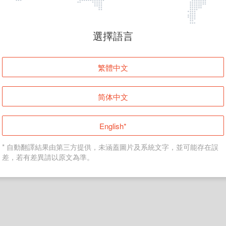
頁面無法顯示
選擇語言
發生錯誤！請登入並再試一次或回到主頁。
繁體中文
登入
简体中文
返回首頁
English*
* 自動翻譯結果由第三方提供，未涵蓋圖片及系統文字，並可能存在誤
差，若有差異請以原文為準。