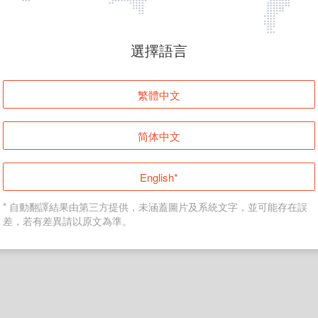
頁面無法顯示
選擇語言
發生錯誤！請登入並再試一次或回到主頁。
繁體中文
登入
简体中文
返回首頁
English*
* 自動翻譯結果由第三方提供，未涵蓋圖片及系統文字，並可能存在誤
差，若有差異請以原文為準。