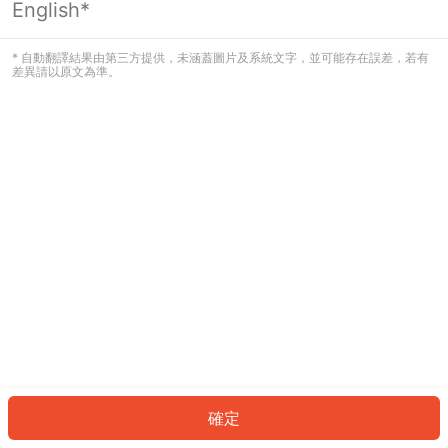
English*
發生錯誤！請登入並再試一次或回到主
頁。
* 自動翻譯結果由第三方提供，未涵蓋圖片及系統文字，並可能存在誤差，若有
差異請以原文為準。
登入
返回首頁
確定
ID: 794b0de6484-e1aa-4227-ae0d-2b8941e53874