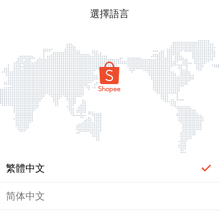
選擇語言
繁體中文
简体中文
頁面無法顯示