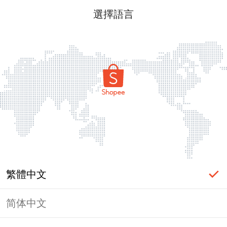
選擇語言
繁體中文
简体中文
頁面無法顯示