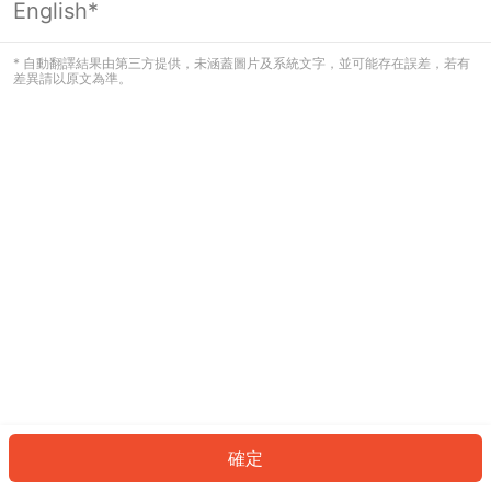
English*
發生錯誤！請登入並再試一次或回到主
頁。
* 自動翻譯結果由第三方提供，未涵蓋圖片及系統文字，並可能存在誤差，若有
差異請以原文為準。
登入
返回首頁
確定
ID: 985fa2b632e-86ef-4633-a20d-6e86c437e606