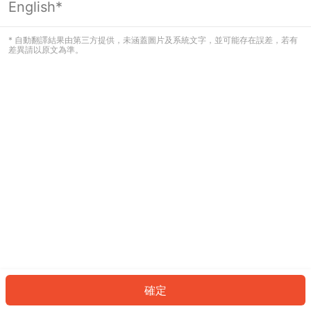
English*
發生錯誤！請登入並再試一次或回到主
頁。
* 自動翻譯結果由第三方提供，未涵蓋圖片及系統文字，並可能存在誤差，若有
差異請以原文為準。
登入
返回首頁
確定
ID: 192c521ebe5-02f0-4885-a31d-562f7b82ba4b