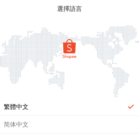
選擇語言
繁體中文
简体中文
頁面無法顯示