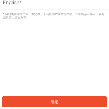
English*
發生錯誤！請登入並再試一次或回到主
頁。
* 自動翻譯結果由第三方提供，未涵蓋圖片及系統文字，並可能存在誤差，若有
差異請以原文為準。
登入
返回首頁
確定
ID: 212fd7f4392-06c0-4147-b5a1-ada8186f4866