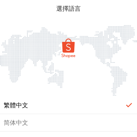
選擇語言
繁體中文
简体中文
頁面無法顯示