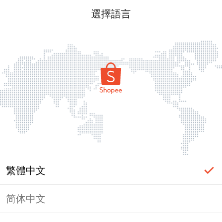
選擇語言
繁體中文
简体中文
頁面無法顯示