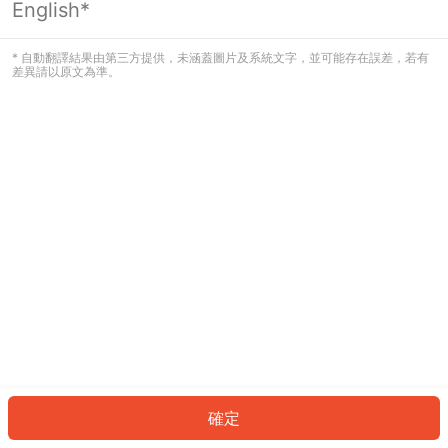
English*
發生錯誤！請登入並再試一次或回到主
頁。
* 自動翻譯結果由第三方提供，未涵蓋圖片及系統文字，並可能存在誤差，若有
差異請以原文為準。
登入
返回首頁
確定
ID: 9957df1d048-67a7-4f8d-abd6-a8d3a387a2ad