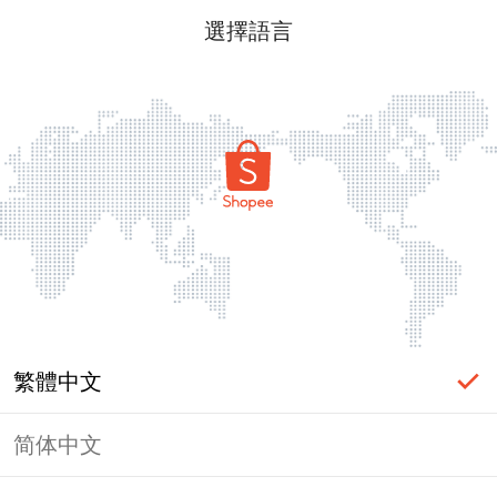
選擇語言
繁體中文
简体中文
頁面無法顯示