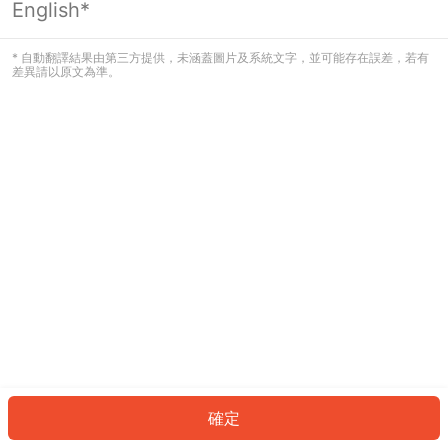
English*
發生錯誤！請登入並再試一次或回到主
頁。
* 自動翻譯結果由第三方提供，未涵蓋圖片及系統文字，並可能存在誤差，若有
差異請以原文為準。
登入
返回首頁
確定
ID: 970cbc8cc83-69d3-4db3-85cd-f4e6128ccd33