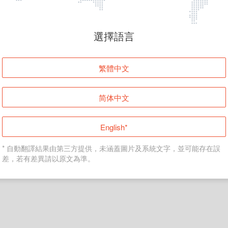
頁面無法顯示
選擇語言
發生錯誤！請登入並再試一次或回到主頁。
繁體中文
登入
简体中文
返回首頁
English*
* 自動翻譯結果由第三方提供，未涵蓋圖片及系統文字，並可能存在誤
差，若有差異請以原文為準。