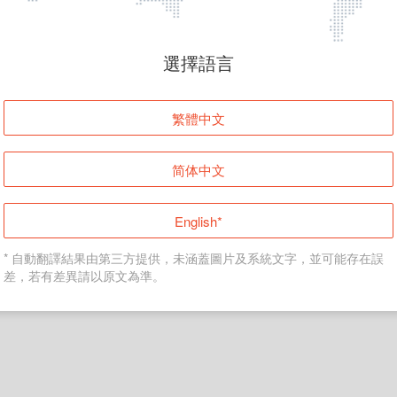
頁面無法顯示
選擇語言
發生錯誤！請登入並再試一次或回到主頁。
繁體中文
登入
简体中文
返回首頁
English*
* 自動翻譯結果由第三方提供，未涵蓋圖片及系統文字，並可能存在誤
差，若有差異請以原文為準。